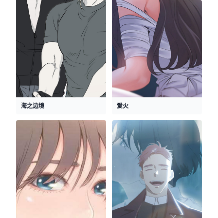
海之边境
爱火