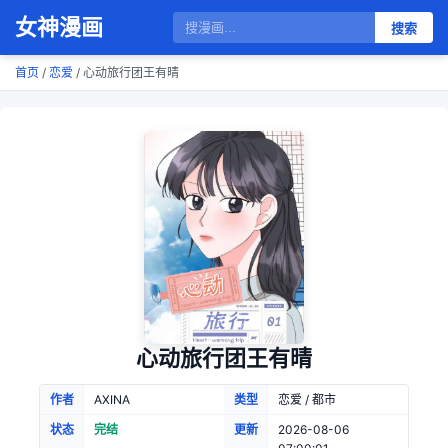
女神漫画
搜索
首页
/
恋爱
/ 心动旅行团王有晴
心动旅行团王有晴
作者
AXINA
类型
恋爱 / 都市
状态
完结
更新
2026-08-06