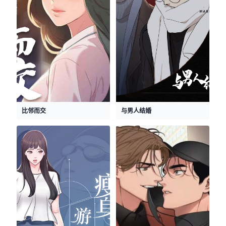
比邻而交
与男人结婚