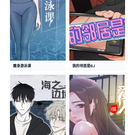
瘦身游泳课
我的邻居是BJ