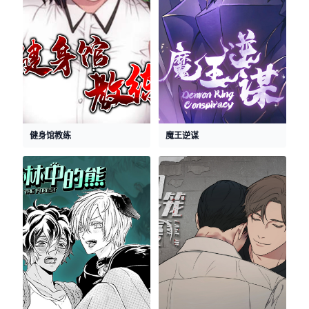
健身馆教练
魔王逆谋