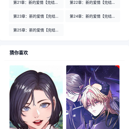
第21章：新的爱情【完结】生肖守护神txt下载
第22章：新的爱情【完结】礼聘函！
第23章：新的爱情【完结】朝臣的改变
第24章：新的爱情【完结】我是没退路的
第25章：新的爱情【完结】最硬的一战
猜你喜欢