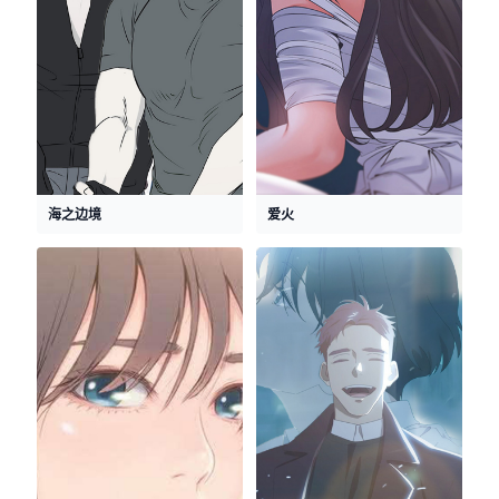
海之边境
爱火