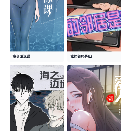
瘦身游泳课
我的邻居是BJ